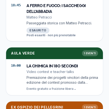
della storia. Progetto finanziato nell'ambito
18:45
A ferro e fuoco: i saccheggi
di TRAMA — Regione Marche DGR
dell’Abbadia
446/2024 e 1157/2024
Matteo Petracci
Passeggiata storica con Matteo Petracci.
ESAURITO
Posti esauriti · non più prenotabile
AULA VERDE
1
EVENTI
10:00
La chimica in 180 secondi
Video contest e teacher talks
Premiazione dei progetti vincitori della prima
edizione del contest promosso dalla
sezione di Chimica della Scuola di Scienze
Evento gratuito a fruizione libera
→
e Tecnologie e rivolto alle studentesse e
agli studenti delle scuole superiori.
EX OSPIZIO DEI PELLEGRINI
1
EVENTI