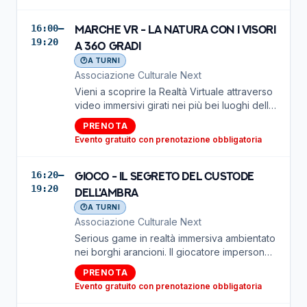
il percorso. Chi completerà la sfida potrà
vincere un gadget esclusivo unicam in
16:00–
Marche VR - La natura con i visori
omaggio!
19:20
a 360 gradi
🕐
A TURNI
Associazione Culturale Next
Vieni a scoprire la Realtà Virtuale attraverso
video immersivi girati nei più bei luoghi della
Regione Marche, dalla natura estrema ai
PRENOTA
borghi delle bandiere arancioni. Progetto
Evento gratuito con prenotazione obbligatoria
finanziato nell'ambito di TRAMA — Regione
Marche DGR 446/2024 e 1157/2024
16:20–
Gioco - Il Segreto del Custode
19:20
dell'Ambra
🕐
A TURNI
Associazione Culturale Next
Serious game in realtà immersiva ambientato
nei borghi arancioni. Il giocatore impersona
un Custode della Memoria: risolve enigmi
PRENOTA
legati alla cultura locale, raccoglie oggetti
Evento gratuito con prenotazione obbligatoria
simbolici, interagisce con personaggi storici
e affronta scelte che influenzano l'esito