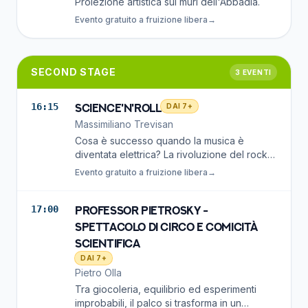
Proiezione artistica sui muri dell'Abbadia.
Evento gratuito a fruizione libera
→
SECOND STAGE
3
EVENTI
16:15
DAI 7+
Science'n'Roll
Massimiliano Trevisan
Cosa è successo quando la musica è
diventata elettrica? La rivoluzione del rock
vista con gli occhi di scienziati e inventori.
Evento gratuito a fruizione libera
→
17:00
Professor Pietrosky -
Spettacolo di circo e comicità
scientifica
DAI 7+
Pietro Olla
Tra giocoleria, equilibrio ed esperimenti
improbabili, il palco si trasforma in un