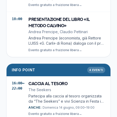
laboratorio caotico dove errori, palline che
Evento gratuito a fruizione libera
→
cadono e leggi della fisica diventano gioco,
stupore e coinvolgimento del pubblico.
18:00
Presentazione del libro «Il
metodo Calvino»
Andrea Prencipe, Claudio Pettinari
Andrea Prencipe (economista, già Rettore
LUISS «G. Carli» di Roma) dialoga con il prof.
Claudio Pettinari, docente UniCam.
Evento gratuito a fruizione libera
→
INFO POINT
4
EVENTI
16:00–
Caccia al tesoro
22:00
The Seekers
Partecipa alla caccia al tesoro organizzata
da “The Seekers” e vivi Scienza in Festa in
modo divertente e interattivo! Corri tra gli
ANCHE:
Domenica 14 giugno, 09:00–19:00
stand, mettiti alla prova con le esperienze e
Evento gratuito a fruizione libera
→
le attività proposte e raccogli gli indizi lungo