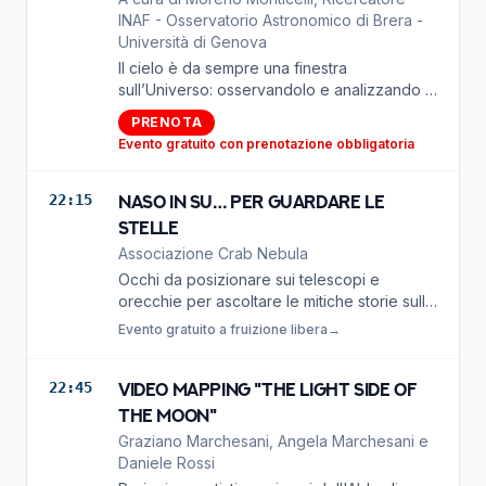
INAF - Osservatorio Astronomico di Brera -
Università di Genova
Il cielo è da sempre una finestra
sull’Universo: osservandolo e analizzando la
luce che arriva fino a noi possiamo scoprire
PRENOTA
di cosa sono fatti stelle, pianeti e galassie. In
Evento gratuito con prenotazione obbligatoria
questo incontro racconteremo come
attraverso lo studio del cielo possiamo
scoprire mondi lontani per andare a
22:15
Naso in su… per guardare le
investigare la composizione delle loro
stelle
atmosfere.
Associazione Crab Nebula
Occhi da posizionare sui telescopi e
orecchie per ascoltare le mitiche storie sulle
stelle
Evento gratuito a fruizione libera
→
22:45
Video Mapping "The light side of
the moon"
Graziano Marchesani, Angela Marchesani e
Daniele Rossi