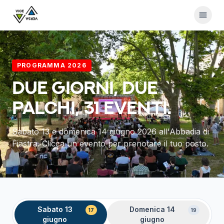
PROGRAMMA 2026
Due giorni, due
palchi,
31
eventi.
Sabato 13 e domenica 14 giugno 2026 all'Abbadia di
Fiastra. Clicca un evento per prenotare il tuo posto.
Sabato 13
Domenica 14
17
19
giugno
giugno