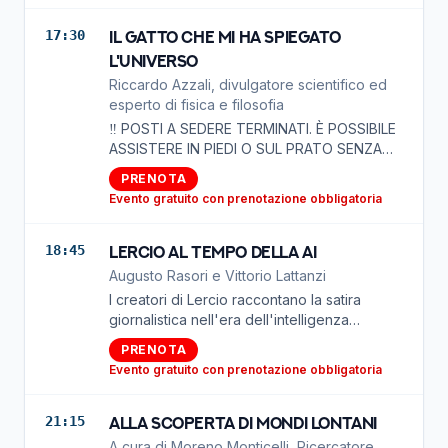
17:30
Il gatto che mi ha spiegato
l'universo
Riccardo Azzali, divulgatore scientifico ed
esperto di fisica e filosofia
‼️ POSTI A SEDERE TERMINATI. È POSSIBILE
ASSISTERE IN PIEDI O SUL PRATO SENZA
PRENOTAZIONE‼️ Filosofia e scienza non
PRENOTA
sono esercizi astratti del pensiero, ma
Evento gratuito con prenotazione obbligatoria
saperi vitali, strumenti fondamentali che ci
insegnano a scoprire e vivere le meraviglie
dell’universo. Con il suo stile semplice e
18:45
Lercio al tempo della AI
diretto, Azzali proverà a illustrare al
Augusto Rasori e Vittorio Lattanzi
pubblico le grandi domande che per
I creatori di Lercio raccontano la satira
millenni hanno incuriosito le menti dei
giornalistica nell'era dell'intelligenza
maggiori scienziati e filosofi della storia.
artificiale.
PRENOTA
Evento gratuito con prenotazione obbligatoria
21:15
Alla scoperta di mondi lontani
A cura di Moreno Monticelli, Ricercatore